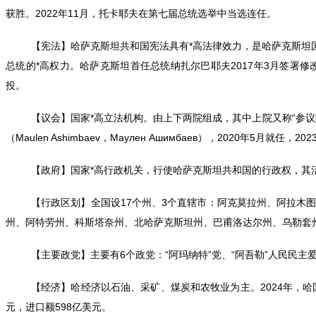
获胜。2022年11月，托卡耶夫在第七届总统选举中当选连任。
【宪法】哈萨克斯坦共和国宪法具有*高法律效力，是哈萨克斯坦
总统的*高权力。哈萨克斯坦首任总统纳扎尔巴耶夫2017年3月签署
投。
【议会】国家*高立法机构。由上下两院组成，其中上院又称“参议
（Maulen Ashimbaev，Маулен Ашимбаев），2020年5月就任，
【政府】国家*高行政机关，行使哈萨克斯坦共和国的行政权，其活
【行政区划】全国设17个州、3个直辖市：阿克莫拉州、阿拉木
州、阿特劳州、科斯塔奈州、北哈萨克斯坦州、巴甫洛达尔州、乌勒套
【主要政党】主要有6个政党：“阿玛纳特”党、“阿吾勒”人民民主
【经济】哈经济以石油、采矿、煤炭和农牧业为主。2024年，哈国内
元，进口额598亿美元。