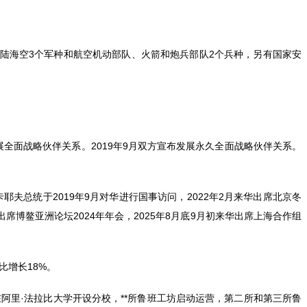
设陆海空3个军种和航空机动部队、火箭和炮兵部队2个兵种，另有国家安
布发展全面战略伙伴关系。2019年9月双方宣布发展永久全面战略伙伴关系。
；托卡耶夫总统于2019年9月对华进行国事访问，2022年2月来华出席北京冬
出席博鳌亚洲论坛2024年年会，2025年8月底9月初来华出席上海合作组
比增长18%。
阿里·法拉比大学开设分校，**所鲁班工坊启动运营，第二所和第三所鲁