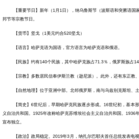
【重要节日】新年（1月1日），纳乌鲁斯节（波斯语和突厥语国家的
邦节等宗教节日。
【货币】坚戈（1美元约合520坚戈）
【语言】哈萨克语为国语，官方语言为哈萨克语和俄语。
【民族】约有140个民族，其中哈萨克族占71.3％，俄罗斯族占14
【宗教】多数居民信奉伊斯兰教（逊尼派）。此外，还有东正教
【自然地理】位于亚洲中部。北邻俄罗斯，南与乌兹别克斯坦、土库
【简史】6世纪后，早期哈萨克民族逐步形成。16世纪初，基本形
义自治共和国。1925年改称哈萨克苏维埃社会主义自治共和国。1936
宣布独立。
【政治】政局稳定。2019年3月，纳扎尔巴耶夫首任总统发表