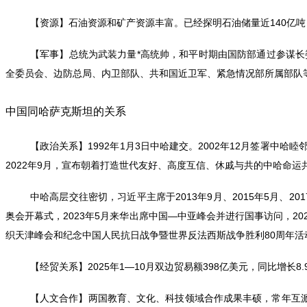
【资源】石油资源和矿产资源丰富。已经探明石油储量近140亿吨
【军事】总统为武装力量*高统帅，和平时期由国防部通过参谋长
全委员会、边防总局、内卫部队、共和国近卫军、紧急情况部所属部队
中国同哈萨克斯坦的关系
【政治关系】1992年1月3日中哈建交。2002年12月签署中哈
2022年9月，宣布朝着打造世代友好、高度互信、休戚与共的中哈命运
中哈高层交往密切，习近平主席于2013年9月、2015年5月、201
奥会开幕式，2023年5月来华出席中国—中亚峰会并进行国事访问，202
织天津峰会和纪念中国人民抗日战争暨世界反法西斯战争胜利80周年活
【经贸关系】2025年1—10月双边贸易额398亿美元，同比增长8
【人文合作】两国教育、文化、科技领域合作成果丰硕，常年互派