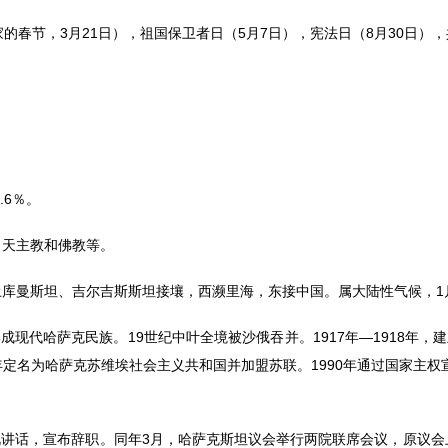
春节，3月21日），祖国保卫者日（5月7日），宪法日（8月30日），
.6％。
、天主教和佛教等。
曼斯坦、吉尔吉斯斯坦接壤，西濒里海，东接中国。属大陆性气候，1月平均
成现代哈萨克民族。19世纪中叶全境被沙俄吞并。1917年—1918年，
年定名为哈萨克苏维埃社会主义共和国并加盟苏联。1990年通过国家主权宣言
电视讲话，宣布辞职。同年3月，哈萨克斯坦议会举行两院联席会议，原议