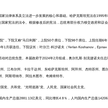
国家法律体系及立法进一步发展的核心和基础。哈萨克斯坦宪法在1995
修改国家宪法的法令。根据修改后的宪法，总统将部分权力移交政府和议会
院”，下院又称“马日利斯”，上院50个席位，下院98个席位。上院任期6
2023年1月获连任。下院议长：叶尔兰·科沙诺夫（Yerlan Koshanov，Ерлан
动对总统负责。本届政府于2024年2月组成，奥尔扎斯·别克捷诺夫任总
图州、江布尔州、卡拉干达州、东哈萨克斯坦州、阿拜州、杰特苏州、图
州、阿斯塔纳市、阿拉木图市、奇姆肯特市。
爱国党、共和党、“光明道路”党、人民党、国家社会民主党。
生产总值2881.13亿美元，同比增长4.8％，人均国内生产总值14206